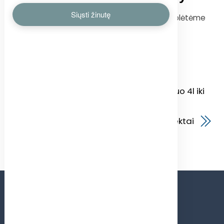
Atsižvelgdami į klientų poreikį dar labiau praplėtėme
kabinos hidraulikos asortimentą.
Didelis oro resyverių pasirinkimas nuo 4l iki
80l
Premium kokybės sankabos komplektai
KONTAKTAI
Parduotuvė bendras