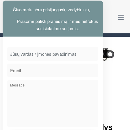
Šiuo metu nėra prisijungusių vadybininkų..
Prašome palikti pranešimą ir mes netrukus
Kelyje su jumis nuo 1995
susisieksime su jumis.
2015
KOVO
5
Kabinos hidraulikos dalys