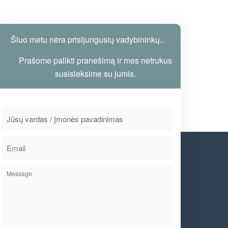
Šiuo metu nėra prisijungusių vadybininkų..
Prašome palikti pranešimą ir mes netrukus
susisieksime su jumis.
FACEBOOK
585
11
s