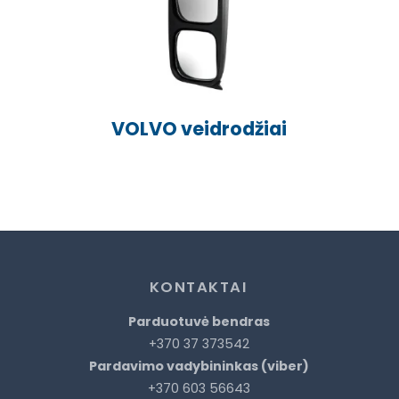
VOLVO veidrodžiai
KONTAKTAI
Parduotuvė bendras
+370 37 373542
Pardavimo vadybininkas (viber)
+370 603 56643