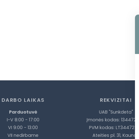
DARBO LAIKAS
REKVIZITAI
Parduotuvė
UAB "Sunkdeta"
I-V 8:00 - 17:00
Įmonės kodas: 134472
VI 9:00 - 13:00
PVM kodas: LT3447258
VII nedirbame
Ateities pl. 31, Kauna