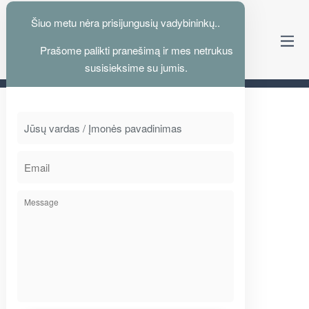
Šiuo metu nėra prisijungusių vadybininkų..
Prašome palikti pranešimą ir mes netrukus
Kelyje su jumis nuo 1995
susisieksime su jumis.
MERCEDES-BENZ
VEIDRODŽIAI