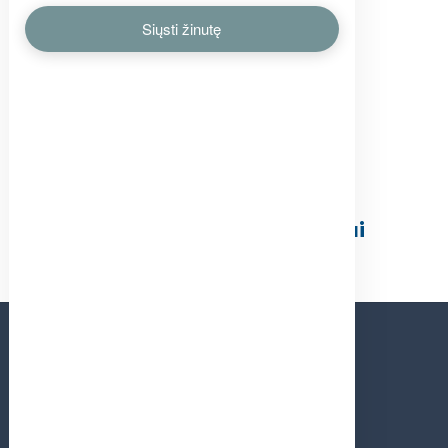
Mercedes-Benz veidrodžiai
KONTAKTAI
Parduotuvė bendras
+370 37 373542