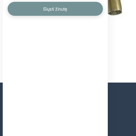
Suporto dalys KNORR
KONTAKTAI
Parduotuvė bendras
+370 37 373542
Pardavimo vadybininkas (viber)
+370 603 56643