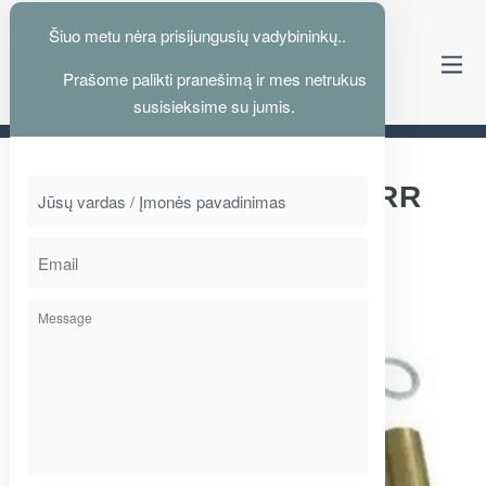
Šiuo metu nėra prisijungusių vadybininkų..
Prašome palikti pranešimą ir mes netrukus
Kelyje su jumis nuo 1995
susisieksime su jumis.
SUPORTO DALYS KNORR