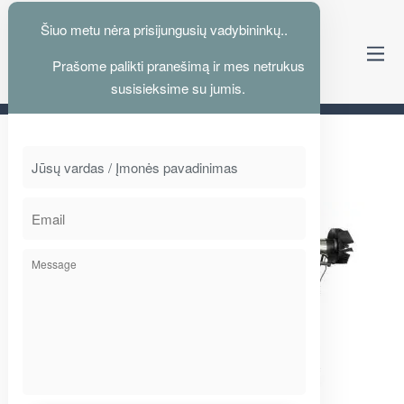
Šiuo metu nėra prisijungusių vadybininkų..
Prašome palikti pranešimą ir mes netrukus
Kelyje su jumis nuo 1995
susisieksime su jumis.
NAUJIENOS 2014