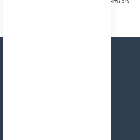
platų asortimentą remontinių komplektų skirtų oro
kompresoriams.
KONTAKTAI
Parduotuvė bendras
+370 37 373542
Pardavimo vadybininkas (viber)
+370 603 56643
Pardavimo vadybininkas (viber)
+370 603 56648
DARBO LAIKAS