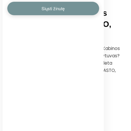
2014
LAPKRIČIO
20
Dalys autonominiams
šildytuvams WEBASTO,
Eberspächer
Už lango temperatūra krenta vis žemiau? Kabinos
viduje šalta, nes neveikia autonominis šildytuvas?
Laikas pasirūpinti komfortu!!! UAB Sunkdeta
asortimente autonominių šildytuvų WEBASTO,
Eberspächer dalys.