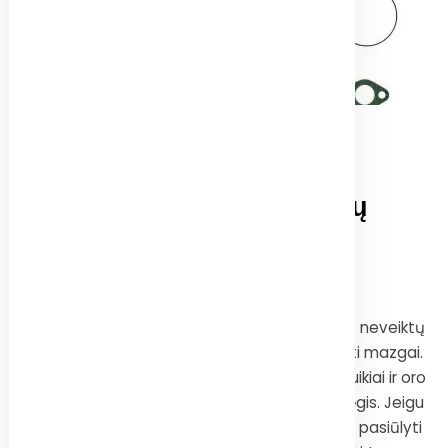
2014
SPALIO
19
Platus pasirinkimas
remontinių komplektų
sunkvežimių oro
kompresoriams
Oro sistema sunkvežimiui labai svarbi. Be oro neveiktų
stabdžiai, pneumatinė pakaba, sankaba ir kiti mazgai.
Todėl svarbu, kad oro kompresorius veiktų puikiai ir oro
sistemoje būtų palaikomas tinkamas oro slėgis. Jeigu
kilo bėdų- kreipkitės į mus! Mes galime Jums pasiūlyti