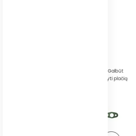
2014
LAPKRIČIO
4
Platus pasirinkimas
termomovų
|Variklio temperatūra pakyla virš normos? Galbūt
sugedo termomova? Nuo šiol galime pasiūlyti plačią
gamą sunkvežimių termomovų.